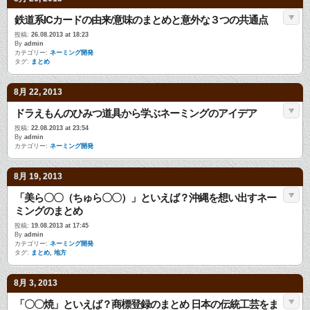
鉄道系ICカードの由来/意味のまとめと意外な３つの共通点
投稿:
26.08.2013 at 18:23
By
admin
カテゴリー:
ネーミング開発
タグ:
まとめ
8月 22, 2013
ドラえもんのひみつ道具から学ぶネーミングのアイデア
投稿:
22.08.2013 at 23:54
By
admin
カテゴリー:
ネーミング開発
8月 19, 2013
「美ら〇〇（ちゅら〇〇）」といえば？沖縄を想い出すネー
ミングのまとめ
投稿:
19.08.2013 at 17:45
By
admin
カテゴリー:
ネーミング開発
タグ:
まとめ
,
地方
8月 3, 2013
「〇〇焼」といえば？商標登録のまとめ 日本の伝統工芸をま