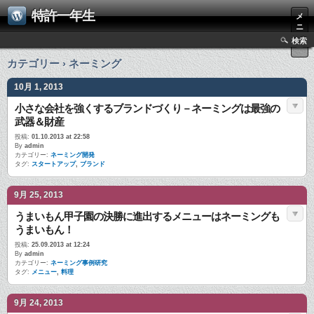
特許一年生
メ
ニ
ュ
検索
ー
カテゴリー › ネーミング
10月 1, 2013
小さな会社を強くするブランドづくり－ネーミングは最強の
武器＆財産
投稿:
01.10.2013 at 22:58
By
admin
カテゴリー:
ネーミング開発
タグ:
スタートアップ
,
ブランド
9月 25, 2013
うまいもん甲子園の決勝に進出するメニューはネーミングも
うまいもん！
投稿:
25.09.2013 at 12:24
By
admin
カテゴリー:
ネーミング事例研究
タグ:
メニュー
,
料理
9月 24, 2013