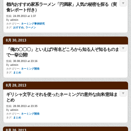
都内おすすめ家系ラーメン「円満家」人気の秘密を探る（実
食レポート付き）
投稿:
24.09.2013 at 1:37
By
admin
カテゴリー:
ネーミング事例研究
タグ:
おすすめ
,
ラーメン
8月 30, 2013
「俺の〇〇〇」といえば?有名どころから知る人ぞ知るものま
で一挙公開!
投稿:
30.08.2013 at 23:16
By
admin
カテゴリー:
ネーミング開発
タグ:
まとめ
8月 28, 2013
ギリシャ文字とそれを使ったネーミングの意外な由来/意味ま
とめ
投稿:
28.08.2013 at 23:35
By
admin
カテゴリー:
ネーミング開発
タグ:
まとめ
8月 26, 2013