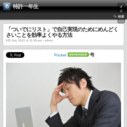
特許一年生
メ
ニ
ュ
検索
ー
「ついでにリスト」で自己実現のためにめんどく
さいことを効率よくやる方法
8月 2nd, 2013 @ 11:38 pm › admin
Pocket