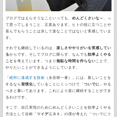
ブログではえらそうなこといっても、
めんどくさいな～
、っ
て思ってしまうこと、正直あります。ヒトの役に立つことや
喜んでもらうことは決して楽なことではないと実感していま
す。
それでも継続しているのは、
楽しさややりがいを実感してい
る
からです。そしてブログに限らず、なんでも
効率よくやる
こと
を考えています。つまり
無駄な時間を作らない
ことで、
やりたいことができるようにしています。
「
絶対に達成する技術
（永谷研一著）」には、新しいことを
するなら
習慣化
していることにくっつけて「
ついでに
」やる
べきと書いてあります。これにより楽に継続することができ
るわけです。
そこで、自己実現のためにめんどくさいことを効率よくやる
方法として自称「
ツイデニスト
」の僕が考えた「ついでにリ