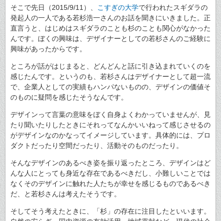
そこで先日（2015/9/11）、
こすぎの大学
で行われたスギダラの
発起人の一人である若杉浩一さんのお話を聞きにいきました。正
直言うと、はじめはスギダラのことも杉のことも関心がなかった
んです。ぼくの興味は、デザイナーとしての若杉さんのご経験に
興味があったからです。
ところが話がはじまると、どんどんと話に引き込まれていくのを
感じたんです。というのも、若杉さんはデザイナーとして超一流
で、企業人としての実績もハンパないものの、デザインの価値そ
のものに疑問を感じたそうなんです。
デザインって言葉の意味をぼく自身よくわかっていませんが、見
たり聞いたりしたときにそれってなんかいいねって感じさせるの
がデザインなのかなってイメージしています。具体的には、プロ
ダクトだったり空間だったり、活動そのものだったり。
そんなデザインのあるべき姿を振り返ったところ、デザインはど
んな人にとっても身近な存在であるべきだし、小難しいことでは
なくそのデザインに触れた人たちが幸せを感じるものであるべき
だ、と若杉さんは考えたそうです。
そしてそう考えたときに、「杉」の存在に注目したといいます。