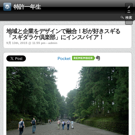
特許一年生
メ
ニ
ュ
検索
ー
地域と企業をデザインで融合！杉が好きスギる
「スギダラケ倶楽部」にインスパイア！
9月 13th, 2015 @ 11:55 pm › admin
Pocket