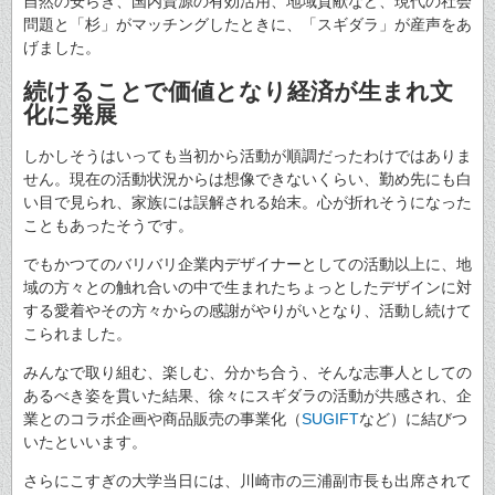
自然の安らぎ、国内資源の有効活用、地域貢献など、現代の社会
問題と「杉」がマッチングしたときに、「スギダラ」が産声をあ
げました。
続けることで価値となり経済が生まれ文
化に発展
しかしそうはいっても当初から活動が順調だったわけではありま
せん。現在の活動状況からは想像できないくらい、勤め先にも白
い目で見られ、家族には誤解される始末。心が折れそうになった
こともあったそうです。
でもかつてのバリバリ企業内デザイナーとしての活動以上に、地
域の方々との触れ合いの中で生まれたちょっとしたデザインに対
する愛着やその方々からの感謝がやりがいとなり、活動し続けて
こられました。
みんなで取り組む、楽しむ、分かち合う、そんな志事人としての
あるべき姿を貫いた結果、徐々にスギダラの活動が共感され、企
業とのコラボ企画や商品販売の事業化（
SUGIFT
など）に結びつ
いたといいます。
さらにこすぎの大学当日には、川崎市の三浦副市長も出席されて