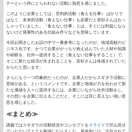
ナーという枠にとらわれない活動に熱意を感じました。
このように企業としては、営利的活動（食える仕事） ばかりで
はなく、未来的活動（食えない仕事）も必要だと若杉さんはおっ
しゃっていました。「食えない仕事」とは、すぐには利益になら
ないけど発展性のある仕組み作りなどを意味しています。
今回お聞きしたお話の中で一番参考になったのが、地域貢献のビ
ジネス化です。かつて企業ががっちり抱え込んでいた人材や知識
や経験を、社外へ提供すること（食えない仕事をすること）で、
そこに新たな経済が生まれることを、若杉さんは体感されていた
からだと思います。
さらにもう一つ印象的だったのが、企業人だからスギダラ活動に
意味がある、というコメントです。企業と地域が力を合わせて新
たな価値を人々に提供するには、企業にいながら社外活動をし、
その想いを企業に伝えることだと。そこには目に見えない強い意
思を感じました。
≪まとめ≫
講義ではスギダラの活動状況やコンセプトを
スライド
で沢山見せ
ていただいてとても勉強になりました。具体的には、注目されて