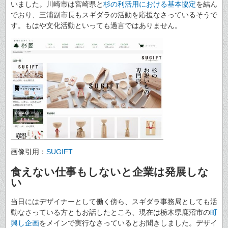
いました。川崎市は宮崎県と
杉の利活用における基本協定
を結ん
でおり、三浦副市長もスギダラの活動を応援なさっているそうで
す。もはや文化活動といっても過言ではありません。
画像引用：
SUGIFT
食えない仕事もしないと企業は発展しな
い
当日にはデザイナーとして働く傍ら、スギダラ事務局としても活
動なさっている方ともお話したところ、現在は栃木県鹿沼市の
町
興し企画
をメインで実行なさっているとお聞きしました。デザイ