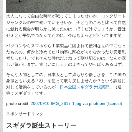
大人になって自由な時間が減ってしまったせいか、コンクリート
ジャングルの中で働いているせいか、子どものころと比べて自然
に触れる機会が明らかに減ったのは、
ぼくだけでしょうか。昔は
セミとか平気でつかんでたのに、今はちょっとビビってます笑
パソコンやらスマホやら工業製品に囲まれて便利な世の中になっ
たものの、何かと冷めてたり物事に関心が向かなかったり安定思
考だったり、でもそんな時代だよねって割り切るのは、なんか寂
しい気がします。古（いにしえ）のよさってやっぱりあるはず。
そんな人間としての、日本人として温もりや優しさを、この国の
象徴ともいえる「杉」を使って取り戻しませんか？という課題に
対して活動をしているのが「
日本全国スギダラケ倶楽部
」（通
称：スギダラ）です。
photo credit:
20070910-IMG_2617-1.jpg
via
photopin
(license)
スポンサードリンク
スギダラ誕生ストーリー