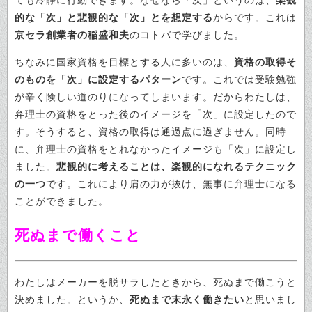
ても冷静に行動できます。なぜなら「次」というのは、
楽観
的な「次」と悲観的な「次」とを想定する
からです。これは
京セラ創業者の稲盛和夫
のコトバで学びました。
ちなみに国家資格を目標とする人に多いのは、
資格の取得そ
のものを「次」に設定するパターン
です。これでは受験勉強
が辛く険しい道のりになってしまいます。だからわたしは、
弁理士の資格をとった後のイメージを「次」に設定したので
す。そうすると、資格の取得は通過点に過ぎません。同時
に、弁理士の資格をとれなかったイメージも「次」に設定し
ました。
悲観的に考えることは、楽観的になれるテクニック
の一つ
です。これにより肩の力が抜け、無事に弁理士になる
ことができました。
死ぬまで働くこと
わたしはメーカーを脱サラしたときから、死ぬまで働こうと
決めました。というか、
死ぬまで末永く働きたい
と思いまし