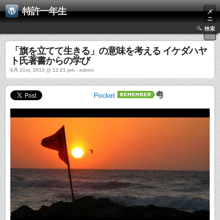
特許一年生
メ
ニ
ュ
検索
ー
「旗を立てて生きる」の意味を考える イケダハヤ
ト氏著書からの学び
6月 21st, 2013 @ 12:21 pm › admin
Pocket