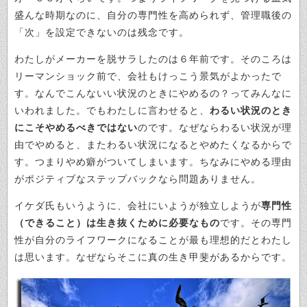
盛んな時期なのに、自分の専門性を高められず、管理職後の
「次」を設定できないのは残念です。
わたしがメーカーを脱サラしたのは６年前です。そのころは
リーマンショック前で、会社もけっこう景気がよかったで
す。なんでこんないい状況のときにやめるの？ってみんなに
いわれました。でもわたしに言わせると、
わるい状況のとき
にこそやめるべきではない
のです。なぜならわるい状況が理
由でやめると、またわるい状況になるとやめたくなるからで
す。つまりやめ癖がついてしまいます。
ちなみにやめる理由
がポジティブなステップバックなら問題ありません。
イケダ氏もいうように、会社にいようが独立しようが
専門性
（できること）は生き抜くために必要なもの
です。その専門
性が自分のライフワークになることが最も理想的だとわたし
は思います。なぜならそこに真の生き甲斐があるからです。