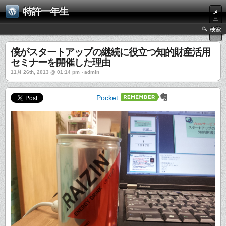
特許一年生
メ
ニ
ュ
検索
ー
僕がスタートアップの継続に役立つ知的財産活用
セミナーを開催した理由
11月 26th, 2013 @ 01:14 pm › admin
Pocket