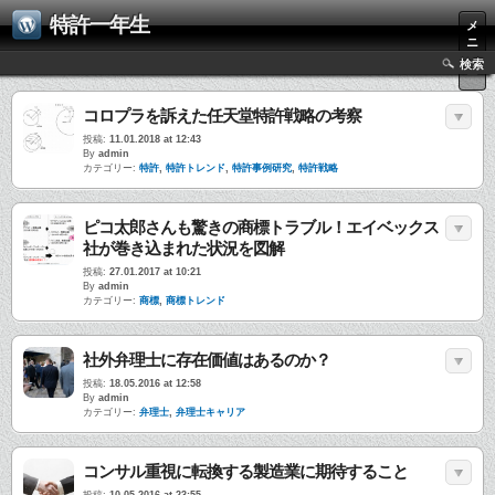
特許一年生
メ
ニ
ュ
検索
ー
コロプラを訴えた任天堂特許戦略の考察
投稿:
11.01.2018 at 12:43
By
admin
カテゴリー:
特許
,
特許トレンド
,
特許事例研究
,
特許戦略
ピコ太郎さんも驚きの商標トラブル！エイベックス
社が巻き込まれた状況を図解
投稿:
27.01.2017 at 10:21
By
admin
カテゴリー:
商標
,
商標トレンド
社外弁理士に存在価値はあるのか？
投稿:
18.05.2016 at 12:58
By
admin
カテゴリー:
弁理士
,
弁理士キャリア
コンサル重視に転換する製造業に期待すること