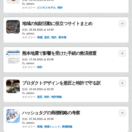
投稿:
10.05.2016 at 23:55
By
admin
カテゴリー:
ビジネスモデル
,
特許
地域の知財活動に役立つサイトまとめ
投稿:
25.04.2016 at 14:00
By
admin
カテゴリー:
商標
,
意匠
,
特許
,
著作権
熊本地震で影響を受けた手続の救済措置
投稿:
17.04.2016 at 23:06
By
admin
カテゴリー:
特許
プロダクトデザインを意匠と特許で守る訳
投稿:
13.04.2016 at 22:30
By
admin
カテゴリー:
意匠
,
特許
,
特許戦略
ハッシュタグの商標戦略の考察
投稿:
07.04.2016 at 10:00
By
admin
カテゴリー:
商標
,
商標トレンド
,
商標戦略