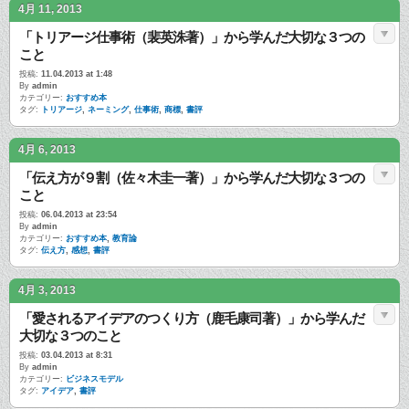
4月 11, 2013
「トリアージ仕事術（裴英洙著）」から学んだ大切な３つの
こと
投稿:
11.04.2013 at 1:48
By
admin
カテゴリー:
おすすめ本
タグ:
トリアージ
,
ネーミング
,
仕事術
,
商標
,
書評
4月 6, 2013
「伝え方が９割（佐々木圭一著）」から学んだ大切な３つの
こと
投稿:
06.04.2013 at 23:54
By
admin
カテゴリー:
おすすめ本
,
教育論
タグ:
伝え方
,
感想
,
書評
4月 3, 2013
「愛されるアイデアのつくり方（鹿毛康司著）」から学んだ
大切な３つのこと
投稿:
03.04.2013 at 8:31
By
admin
カテゴリー:
ビジネスモデル
タグ:
アイデア
,
書評