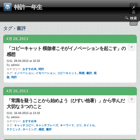
特許一年生
メ
ニ
ュ
検索
ー
タグ › 書評
4月 28, 2013
「コピーキャット 模倣者こそがイノベーションを起こす」の
感想
投稿:
28.04.2013 at 10:32
By
admin
カテゴリー:
おすすめ本
,
特許
タグ:
イノベーション
,
イモベーション
,
コピーキャット
,
商標
,
書評
,
模
倣
,
特許
4月 16, 2013
「常識を疑うことから始めよう（ひすい他著）」から学んだ
大切な３つのこと
投稿:
16.04.2013 at 13:33
By
admin
カテゴリー:
おすすめ本
タグ:
キャッチコピー
,
キャッチフレーズ
,
キーワード
,
コツ
,
タイトル
,
テクニック
,
ネーミング
,
感想
,
書評