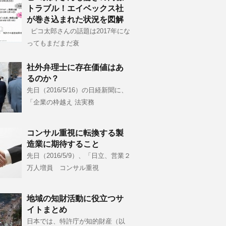
トラブル！エイベックス社
が巻き込まれた状況を図解
ピコ太郎さんの話題は2017年にな
ってもまだまだ衰
社外弁理士に存在価値はあ
るのか？
先日（2016/5/16）の日経新聞に、
「企業の枠越え 法実務
コンサル重視に転換する製
造業に期待すること
先日（2016/5/9）、「日立、営業２
万人増員 コンサル重視
地域の知財活動に役立つサ
イトまとめ
日本では、特許庁が知的財産（以