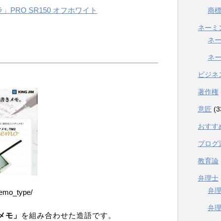
ラ」PRO SR150 オフホワイト
商
ネーミ
）
ネ
ネ
ビジネ
著作権
意匠
(3
おすす
ブログ
教育論
弁理士
弁
memo_type/
弁
メモ」
を組み合わせた造語です。