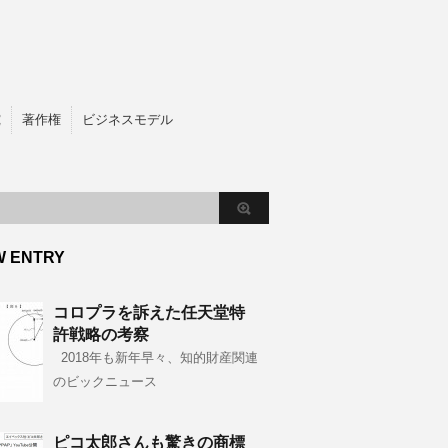
究
著作権
ビジネスモデル
W ENTRY
コロプラを訴えた任天堂特
許戦略の考察
2018年も新年早々、知的財産関連
のビックニュース
ピコ太郎さんも驚きの商標