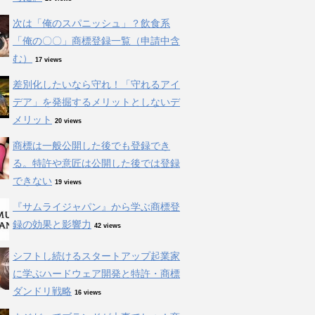
次は「俺のスパニッシュ」？飲食系
「俺の〇〇」商標登録一覧（申請中含
む）
17 views
差別化したいなら守れ！「守れるアイ
デア」を発掘するメリットとしないデ
メリット
20 views
商標は一般公開した後でも登録でき
る。特許や意匠は公開した後では登録
できない
19 views
『サムライジャパン』から学ぶ商標登
録の効果と影響力
42 views
シフトし続けるスタートアップ起業家
に学ぶハードウェア開発と特許・商標
ダンドリ戦略
16 views