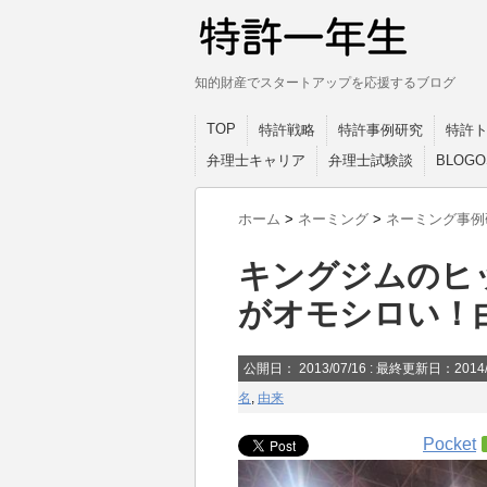
知的財産でスタートアップを応援するブログ
TOP
特許戦略
特許事例研究
特許
弁理士キャリア
弁理士試験談
BLOG
ホーム
>
ネーミング
>
ネーミング事例
キングジムのヒ
がオモシロい！
公開日：
2013/07/16
: 最終更新日：2014/
名
,
由来
Pocket