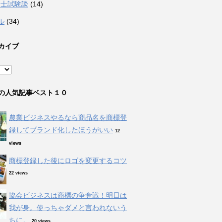
理士試験談
(14)
ル
(34)
カイブ
の人気記事ベスト１０
農業ビジネスやるなら商品名を商標登
録してブランド化したほうがいい
12
views
商標登録した後にロゴを変更するコツ
22 views
協会ビジネスは商標の争奪戦！明日は
我が身。使っちゃダメと言われないう
ちに。
20 views