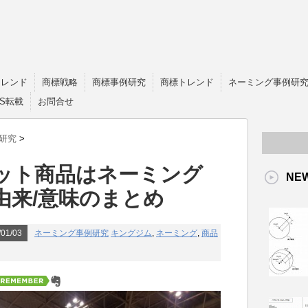
トレンド
商標戦略
商標事例研究
商標トレンド
ネーミング事例研
OS転載
お問合せ
研究
>
ット商品はネーミング
NE
由来/意味のまとめ
01/03
ネーミング事例研究
キングジム
,
ネーミング
,
商品