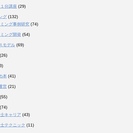
標１分講座
(29)
ング
(132)
ーミング事例研究
(74)
ーミング開発
(54)
スモデル
(69)
(26)
3)
め本
(41)
運営
(21)
(55)
(74)
理士キャリア
(43)
理士テクニック
(11)