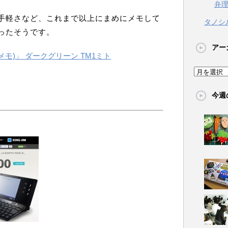
弁
手軽さなど、これまで以上にまめにメモして
タノシ
ったそうです。
アー
(マメモ)」 ダークグリーン TM1ミト
今週