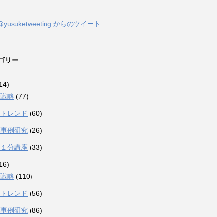
@yusuketweeting からのツイート
ゴリー
14)
許戦略
(77)
許トレンド
(60)
許事例研究
(26)
許１分講座
(33)
16)
標戦略
(110)
標トレンド
(56)
標事例研究
(86)