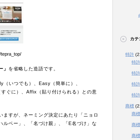
カテ
/tepra_top/
特許
(2
特
ー」
を省略した造語です。
特
ly（いつでも）、Easy（簡単に）、
特
id（すぐに）、Affix（貼り付けられる）との意
特
商標
(2
商
いますが、ネーミング決定にあたり「ニョロ
ハルベー」、「名づけ親」、「E名づけ」な
商
商