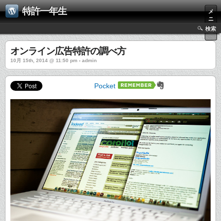
特許一年生
メ
ニ
ュ
検索
ー
オンライン広告特許の調べ方
10月 15th, 2014 @ 11:50 pm › admin
Pocket