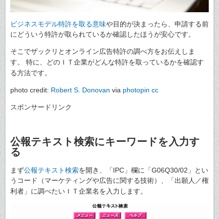
ビジネスモデル特許を取る意味
や目的が決まったら、申請する前
にどういう特許が取られているか確認したほうが安心です。
そこでザックリとオンライン広告特許の調べ方をお伝えしま
す。
特に、どのＩＴ企業がどんな特許を取っているかを確認す
る方法です。
photo credit:
Robert S. Donovan
via
photopin
cc
スポンサードリンク
公報テキスト検索にキーワードを入力す
る
まず
公報テキスト検索
を開き、「IPC」欄に「G06Q30/02」とい
うコード（マーケティングや広告に関する技術）、「出願人／権
利者」に調べたいＩＴ企業名を入力します。