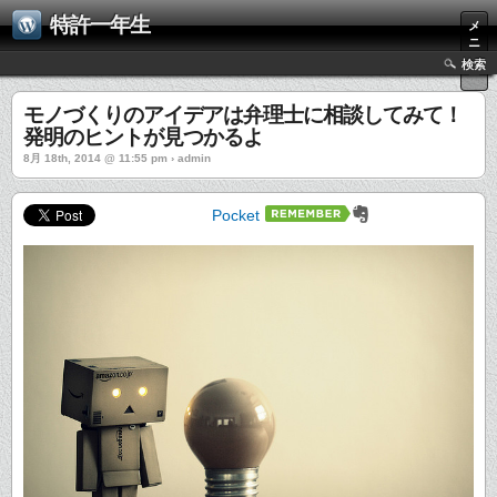
特許一年生
メ
ニ
ュ
検索
ー
モノづくりのアイデアは弁理士に相談してみて！
発明のヒントが見つかるよ
8月 18th, 2014 @ 11:55 pm › admin
Pocket