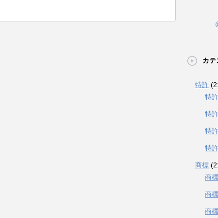
カテ
特許
(2
特
特
特
特
商標
(2
商
商
商