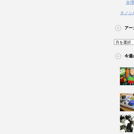
弁
タノシ
アー
今週