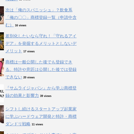
次は「俺のスパニッシュ」？飲食系
「俺の〇〇」商標登録一覧（申請中含
む）
16 views
差別化したいなら守れ！「守れるアイ
デア」を発掘するメリットとしないデ
メリット
17 views
商標は一般公開した後でも登録でき
る。特許や意匠は公開した後では登録
できない
20 views
『サムライジャパン』から学ぶ商標登
録の効果と影響力
39 views
シフトし続けるスタートアップ起業家
に学ぶハードウェア開発と特許・商標
ダンドリ戦略
11 views