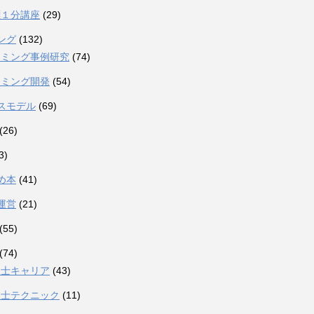
標１分講座
(29)
ング
(132)
ーミング事例研究
(74)
ーミング開発
(54)
スモデル
(69)
(26)
3)
め本
(41)
運営
(21)
(55)
(74)
理士キャリア
(43)
理士テクニック
(11)