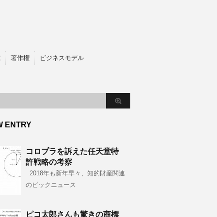
究
著作権
ビジネスモデル
W ENTRY
コロプラを訴えた任天堂特
許戦略の考察
2018年も新年早々、知的財産関連
のビックニュース
ピコ太郎さんも驚きの商標