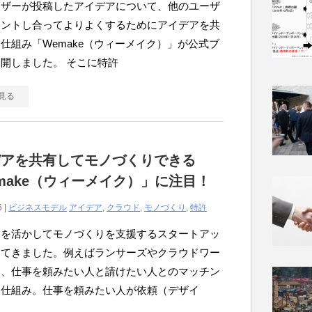
ーザーが投稿したアイデアについて、他のユーザ
メントし合ってよりよくするためにアイデアを共
仕組み「Wemake（ウィーメイク）」が公式ブ
開しました。 そこに特許
見る
デアを共有してモノづくりできる
make（ウィーメイク）」に注目！
6 |
ビジネスモデル
アイデア
,
クラウド
,
モノづくり
,
特許
ドを活かしてモノづくりを支援するスタートアッ
えてきました。例えばランサーズやクラウドワー
ら、仕事を頼みたい人と請けたい人とのマッチン
う仕組み。仕事を頼みたい人が依頼（デザイ