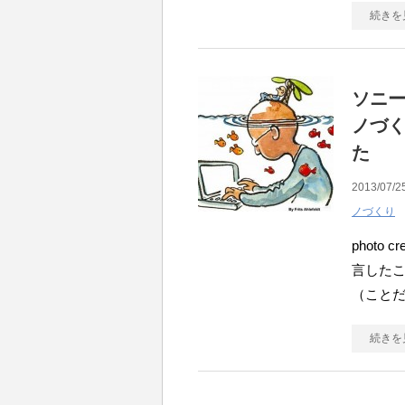
続きを
ソニ
ノづ
た
2013/07/2
ノづくり
photo cre
言した
（こと
続きを