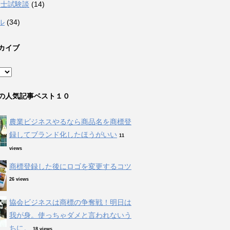
理士試験談
(14)
ル
(34)
カイブ
の人気記事ベスト１０
農業ビジネスやるなら商品名を商標登
録してブランド化したほうがいい
11
views
商標登録した後にロゴを変更するコツ
26 views
協会ビジネスは商標の争奪戦！明日は
我が身。使っちゃダメと言われないう
ちに。
18 views