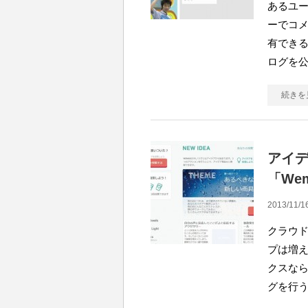
あるユ
ーでコ
有できる
ログを公
続きを
アイ
「We
2013/11/1
クラウ
プは増
クスな
グを行