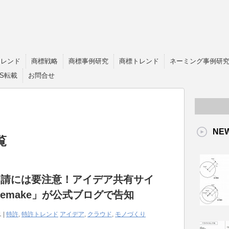
トレンド
商標戦略
商標事例研究
商標トレンド
ネーミング事例研
OS転載
お問合せ
NE
覧
申請には要注意！アイデア共有サイ
emake」が公式ブログで告知
1 |
特許
,
特許トレンド
アイデア
,
クラウド
,
モノづくり