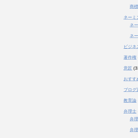
商
ネーミ
ネ
ネ
ビジネ
著作権
意匠
(3
おすす
ブログ
教育論
弁理士
弁
弁