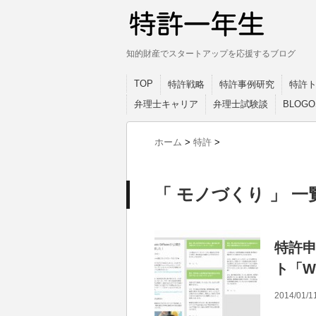
知的財産でスタートアップを応援するブログ
TOP
特許戦略
特許事例研究
特許
弁理士キャリア
弁理士試験談
BLOG
ホーム
>
特許
>
「 モノづくり 」 一
特許
ト「W
2014/01/1