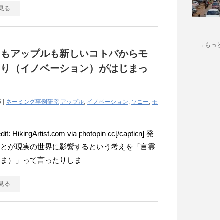
見る
→もっ
ーもアップルも新しいコトバからモ
くり（イノベーション）がはじまっ
5 |
ネーミング事例研究
アップル
,
イノベーション
,
ソニー
,
モ
dit: HikingArtist.com via photopin cc[/caption] 発
ことが現実の世界に影響するという考えを「言霊
だま）」って言ったりしま
見る