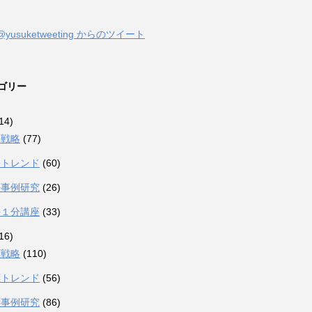
@yusuketweeting からのツイート
ゴリー
14)
許戦略
(77)
許トレンド
(60)
許事例研究
(26)
許１分講座
(33)
16)
標戦略
(110)
標トレンド
(56)
標事例研究
(86)