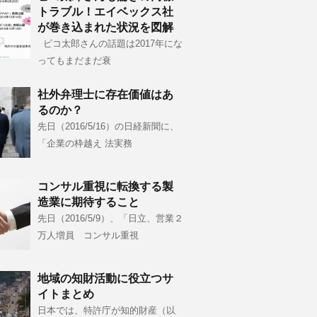
トラブル！エイベックス社
が巻き込まれた状況を図解
ピコ太郎さんの話題は2017年にな
ってもまだまだ衰
社外弁理士に存在価値はあ
るのか？
先日（2016/5/16）の日経新聞に、
「企業の枠越え 法実務
コンサル重視に転換する製
造業に期待すること
先日（2016/5/9）、「日立、営業２
万人増員 コンサル重視
地域の知財活動に役立つサ
イトまとめ
日本では、特許庁が知的財産（以