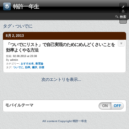
特許一年生
メ
ニ
ュ
検索
ー
タグ › ついでに
8月 2, 2013
「ついでにリスト」で自己実現のためにめんどくさいことを
効率よくやる方法
投稿:
02.08.2013 at 23:38
By
admin
カテゴリー:
おすすめ本
,
教育論
タグ:
ついでに
,
効率
,
書評
,
目標
次のエントリを表示...
モバイルテーマ
ON
OFF
All content Copyright 特許一年生